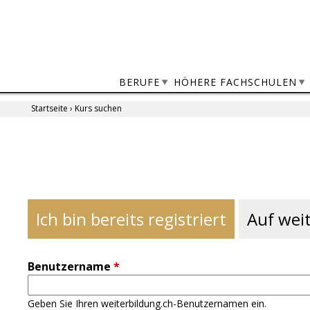
Jump
to
navigation
BERUFE
HÖHERE FACHSCHULEN
Startseite
›
Kurs suchen
Sie
sind
Back
to
hier
top
Ich bin bereits registriert
Auf weit
Benutzername
*
Geben Sie Ihren weiterbildung.ch-Benutzernamen ein.