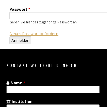
Passwort
*
Geben Sie hier das zugehörige Passwort an.
Neues Passwort anfordern
Back
to
top
KONTAKT WEITERBILDUNG.CH
Name
*
Institution