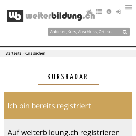
Jump
to
navigation
Suche
Suchformular
Startseite
›
Kurs suchen
Sie
sind
Back
KURSRADAR
to
hier
top
Ich bin bereits registriert
Auf weiterbildung.ch registrieren