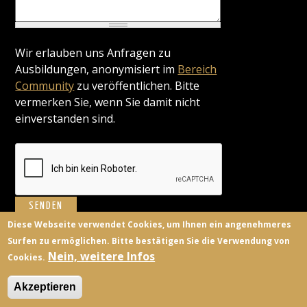
Wir erlauben uns Anfragen zu
Ausbildungen, anonymisiert im
Bereich
Community
zu veröffentlichen. Bitte
vermerken Sie, wenn Sie damit nicht
einverstanden sind.
Diese Webseite verwendet Cookies, um Ihnen ein angenehmeres
Surfen zu ermöglichen. Bitte bestätigen Sie die Verwendung von
BILDUNGSANBIETER
KONTAKT
FACEBOOK
TWITTER
Nein, weitere Infos
Cookies.
ANMELDEN
Akzeptieren