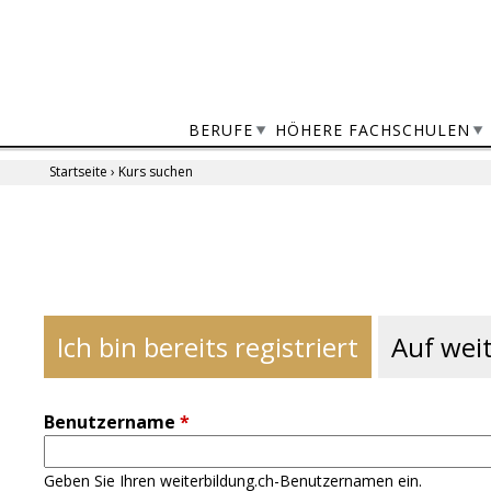
Jump
to
navigation
BERUFE
HÖHERE FACHSCHULEN
Startseite
›
Kurs suchen
Sie
sind
Back
to
hier
top
Ich bin bereits registriert
Auf weit
Benutzername
*
Geben Sie Ihren weiterbildung.ch-Benutzernamen ein.