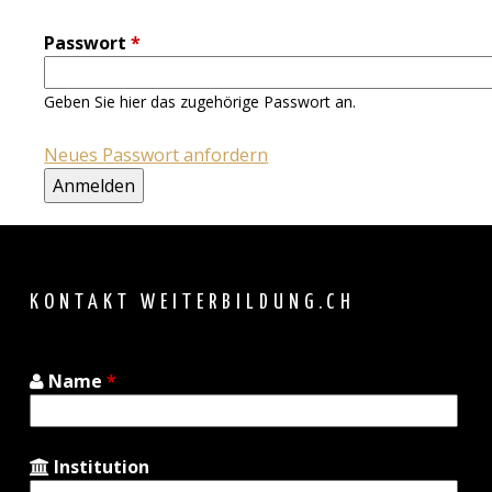
Passwort
*
Geben Sie hier das zugehörige Passwort an.
Neues Passwort anfordern
Back
to
top
KONTAKT WEITERBILDUNG.CH
Name
*
Institution