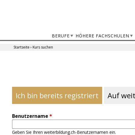
Jump
to
navigation
BERUFE
HÖHERE FACHSCHULEN
Startseite
›
Kurs suchen
Sie
sind
Back
to
hier
top
Ich bin bereits registriert
Auf weit
Benutzername
*
Geben Sie Ihren weiterbildung.ch-Benutzernamen ein.