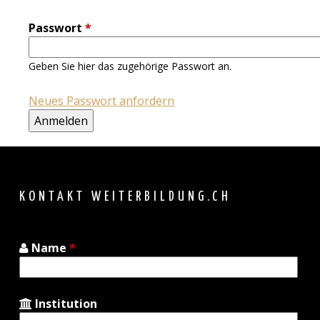
Passwort
*
Geben Sie hier das zugehörige Passwort an.
Neues Passwort anfordern
Back
to
top
KONTAKT WEITERBILDUNG.CH
Name
*
Institution