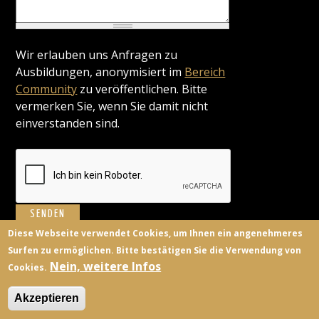
Wir erlauben uns Anfragen zu
Ausbildungen, anonymisiert im
Bereich
Community
zu veröffentlichen. Bitte
vermerken Sie, wenn Sie damit nicht
einverstanden sind.
Diese Webseite verwendet Cookies, um Ihnen ein angenehmeres
Surfen zu ermöglichen. Bitte bestätigen Sie die Verwendung von
BILDUNGSANBIETER
KONTAKT
FACEBOOK
TWITTER
Nein, weitere Infos
Cookies.
ANMELDEN
Akzeptieren