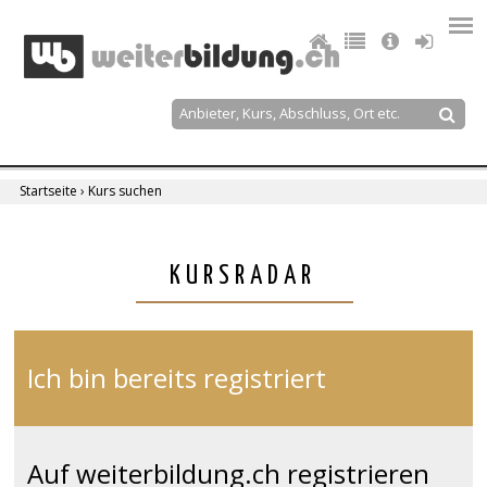
Jump
to
navigation
Suche
Suchformular
Startseite
›
Kurs suchen
Sie
sind
Back
KURSRADAR
to
hier
top
Ich bin bereits registriert
Auf weiterbildung.ch registrieren