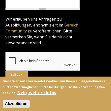
Wir erlauben uns Anfragen zu
Ausbildungen, anonymisiert im
Bereich
Community
zu veröffentlichen. Bitte
vermerken Sie, wenn Sie damit nicht
einverstanden sind.
Diese Webseite verwendet Cookies, um Ihnen ein angenehmeres
Surfen zu ermöglichen. Bitte bestätigen Sie die Verwendung von
BILDUNGSANBIETER
KONTAKT
FACEBOOK
TWITTER
Nein, weitere Infos
Cookies.
ANMELDEN
Akzeptieren