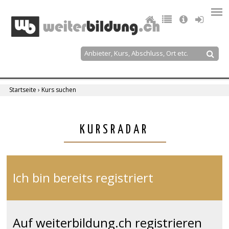
Jump
to
navigation
Suche
Suchformular
Startseite
›
Kurs suchen
Sie
sind
Back
KURSRADAR
to
hier
top
Ich bin bereits registriert
Auf weiterbildung.ch registrieren