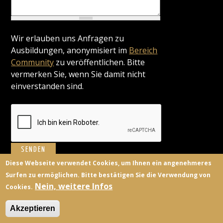
Wir erlauben uns Anfragen zu
Ausbildungen, anonymisiert im
Bereich
Community
zu veröffentlichen. Bitte
vermerken Sie, wenn Sie damit nicht
einverstanden sind.
Diese Webseite verwendet Cookies, um Ihnen ein angenehmeres
Surfen zu ermöglichen. Bitte bestätigen Sie die Verwendung von
BILDUNGSANBIETER
KONTAKT
FACEBOOK
TWITTER
Nein, weitere Infos
Cookies.
ANMELDEN
Akzeptieren