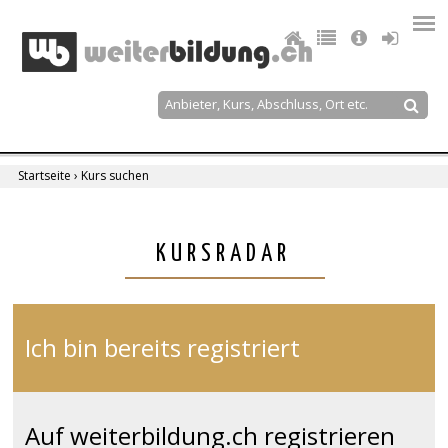
Jump
to
navigation
Suche
Suchformular
Startseite
›
Kurs suchen
Sie
sind
Back
KURSRADAR
to
hier
top
Ich bin bereits registriert
Auf weiterbildung.ch registrieren