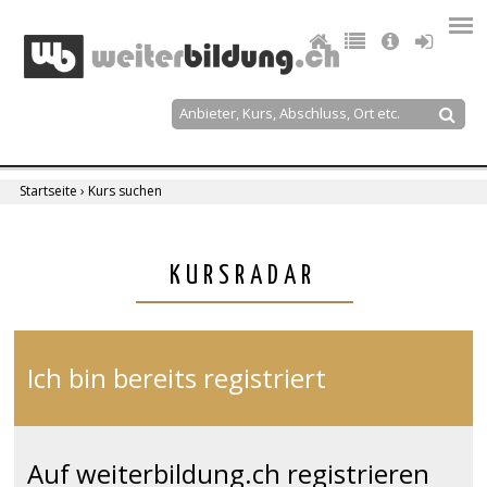
Jump
to
navigation
Suche
Suchformular
Startseite
›
Kurs suchen
Sie
sind
Back
KURSRADAR
to
hier
top
Ich bin bereits registriert
Auf weiterbildung.ch registrieren