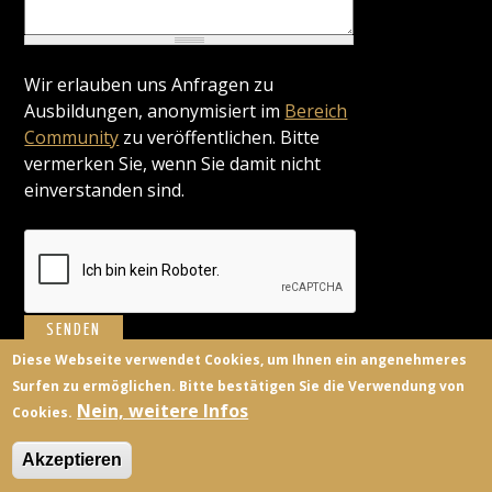
Wir erlauben uns Anfragen zu
Ausbildungen, anonymisiert im
Bereich
Community
zu veröffentlichen. Bitte
vermerken Sie, wenn Sie damit nicht
einverstanden sind.
Diese Webseite verwendet Cookies, um Ihnen ein angenehmeres
Surfen zu ermöglichen. Bitte bestätigen Sie die Verwendung von
BILDUNGSANBIETER
KONTAKT
FACEBOOK
TWITTER
Nein, weitere Infos
Cookies.
ANMELDEN
Akzeptieren