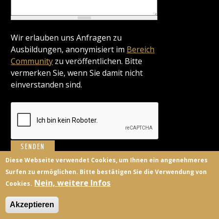
Wir erlauben uns Anfragen zu
Ausbildungen, anonymisiert im
Bereich
Community
zu veröffentlichen. Bitte
vermerken Sie, wenn Sie damit nicht
einverstanden sind.
Diese Webseite verwendet Cookies, um Ihnen ein angenehmeres
Surfen zu ermöglichen. Bitte bestätigen Sie die Verwendung von
BILDUNGSANBIETER
KONTAKT
FACEBOOK
TWITTER
Nein, weitere Infos
Cookies.
ANMELDEN
Akzeptieren