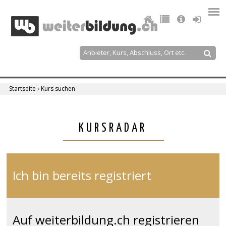
Jump
to
navigation
Suche
Suchformular
Startseite
›
Kurs suchen
Sie
sind
Back
KURSRADAR
to
hier
top
Ich bin bereits registriert
Auf weiterbildung.ch registrieren