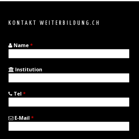
to
top
KONTAKT WEITERBILDUNG.CH
Name
*
Institution
Tel
*
E-Mail
*