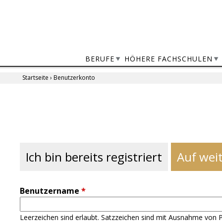
Jump
to
navigation
BERUFE
HÖHERE FACHSCHULEN
Startseite
›
Benutzerkonto
Sie
sind
Back
to
hier
top
Ich bin bereits registriert
Auf weit
Benutzername
*
Leerzeichen sind erlaubt. Satzzeichen sind mit Ausnahme von P