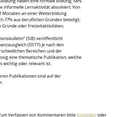
sbildung haben eine formale Bildung, 58%
 informelle Lernaktivität absolviert. Von
 12 Monaten an einer Weiterbildung
h 77% aus beruflichen Gründen beteiligt,
 Gründe oder Freizeitaktivitäten.
onsbulletin" (SIB) veröffentlicht
Finanzausgleich (DSTF) je nach den
rschiedlichen Bereichen und der
ässig eine thematische Publikation, welche
 wichtig oder relevant ist.
eren Publikationen sind auf der
r.
book
itter
Zum Verfassen von Kommentaren bitte
Anmelden
oder