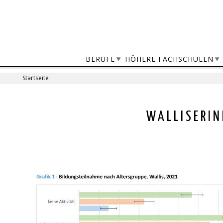
Jump
to
navigation
BERUFE
HÖHERE FACHSCHULEN
Startseite
Sie
sind
Back
WALLISERIN
to
hier
top