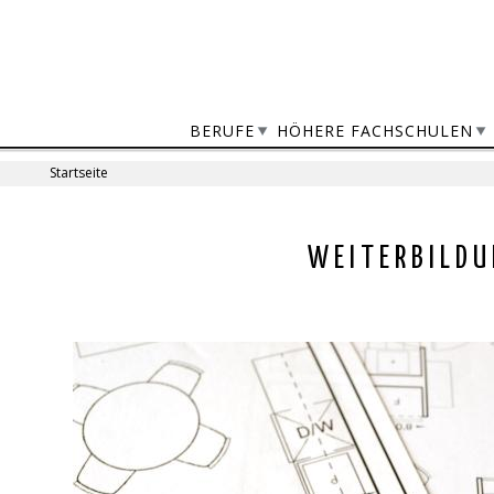
Jump
to
navigation
BERUFE
HÖHERE FACHSCHULEN
Startseite
Sie
sind
Back
WEITERBILDU
to
hier
top