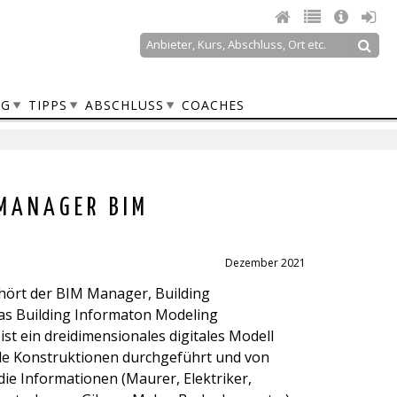
Suche
Suchformular
NG
TIPPS
ABSCHLUSS
COACHES
 MANAGER BIM
Dezember 2021
hört der BIM Manager, Building
as Building Informaton Modeling
st ein dreidimensionales digitales Modell
lle Konstruktionen durchgeführt und von
die Informationen (Maurer, Elektriker,