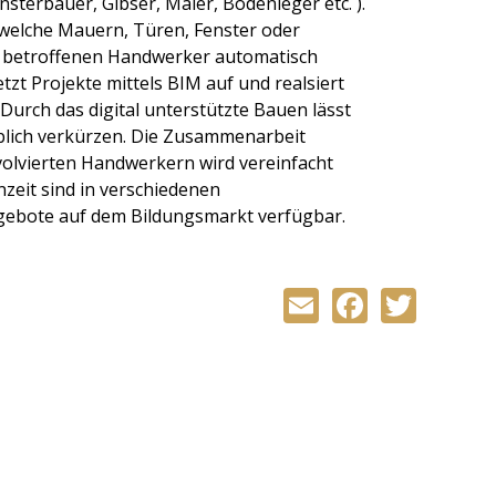
nsterbauer, Gibser, Maler, Bodenleger etc. ).
dwelche Mauern, Türen, Fenster oder
e betroffenen Handwerker automatisch
zt Projekte mittels BIM auf und realsiert
Durch das digital unterstützte Bauen lässt
blich verkürzen. Die Zusammenarbeit
volvierten Handwerkern wird vereinfacht
nzeit sind in verschiedenen
gebote auf dem Bildungsmarkt verfügbar.
Email
Facebo
Twit