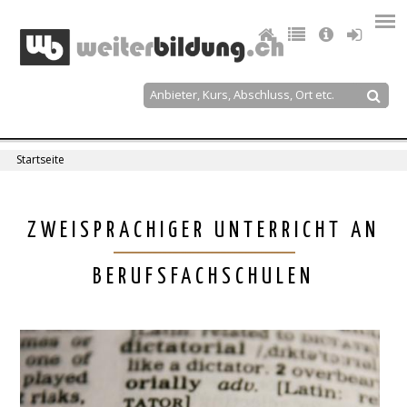
Jump
to
navigation
Suche
Suchformular
Startseite
Sie
sind
Back
ZWEISPRACHIGER UNTERRICHT AN
to
hier
top
BERUFSFACHSCHULEN