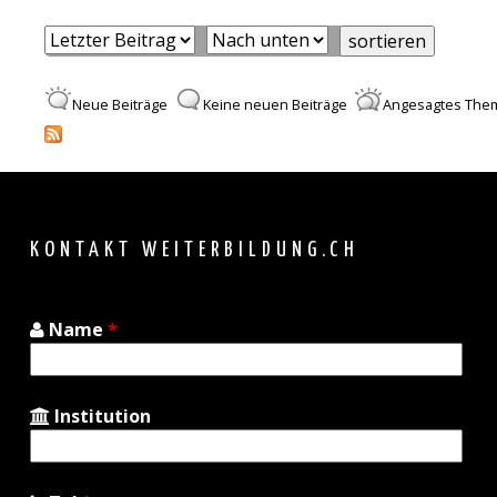
Order
sortieren
by
Neue Beiträge
Keine neuen Beiträge
Angesagtes Them
Back
to
top
KONTAKT WEITERBILDUNG.CH
Name
*
Institution