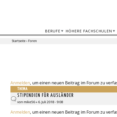
Jump
to
navigation
BERUFE
HÖHERE FACHSCHULEN
Startseite
›
Foren
Sie
sind
Back
to
hier
top
Anmelden
, um einen neuen Beitrag im Forum zu verfa
THEMA
STIPENDIEN FÜR AUSLÄNDER
von
mike56
» 6. Juli 2018 - 9:08
Anmelden
, um einen neuen Beitrag im Forum zu verfa