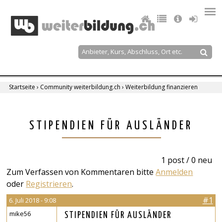
Jump
to
navigation
Suche
Suchformular
Startseite
›
Community weiterbildung.ch
›
Weiterbildung finanzieren
Sie
sind
Back
STIPENDIEN FÜR AUSLÄNDER
to
hier
top
1 post / 0 neu
Zum Verfassen von Kommentaren bitte
Anmelden
oder
Registrieren
.
#1
6. Juli 2018 - 9:08
mike56
STIPENDIEN FÜR AUSLÄNDER