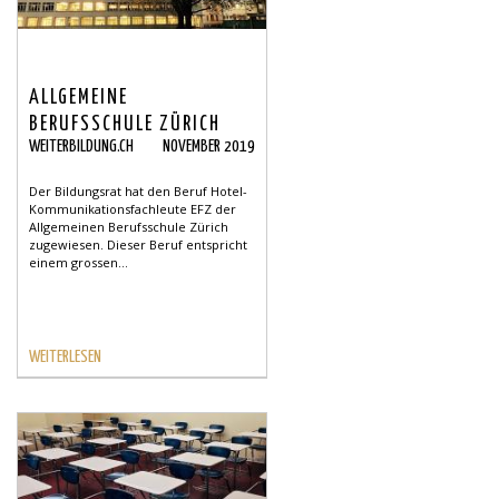
ALLGEMEINE
BERUFSSCHULE ZÜRICH
WEITERBILDUNG.CH
NOVEMBER 2019
BILDET NEU HOTEL-
KOMMUNIKATIONSFACHLEUTE
Der Bildungsrat hat den Beruf Hotel-
AUS
Kommunikationsfachleute EFZ der
Allgemeinen Berufsschule Zürich
zugewiesen. Dieser Beruf entspricht
einem grossen...
WEITERLESEN