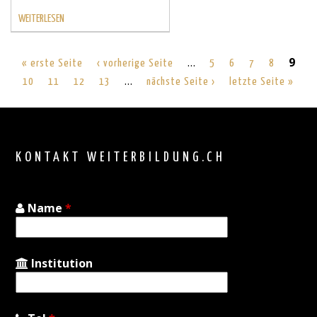
WEITERLESEN
…
9
« erste Seite
‹ vorherige Seite
5
6
7
8
…
10
11
12
13
nächste Seite ›
letzte Seite »
Back
to
top
KONTAKT WEITERBILDUNG.CH
Name
*
Institution