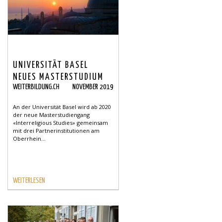
UNIVERSITÄT BASEL
NEUES MASTERSTUDIUM
WEITERBILDUNG.CH
NOVEMBER 2019
«INTERRELIGIOUS
STUDIES»
An der Universität Basel wird ab 2020
der neue Masterstudiengang
«Interreligious Studies» gemeinsam
mit drei Partnerinstitutionen am
Oberrhein...
WEITERLESEN