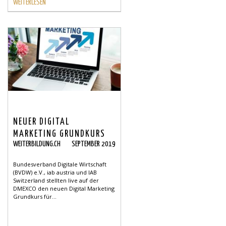
WEITERLESEN
NEUER DIGITAL
MARKETING GRUNDKURS
WEITERBILDUNG.CH
SEPTEMBER 2019
FÜR DACH-RAUM
Bundesverband Digitale Wirtschaft
(BVDW) e.V., iab austria und IAB
Switzerland stellten live auf der
DMEXCO den neuen Digital Marketing
Grundkurs für...