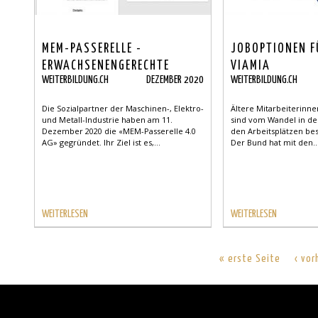
MEM-PASSERELLE -
JOBOPTIONEN F
ERWACHSENENGERECHTE
VIAMIA
WEITERBILDUNG.CH
DEZEMBER 2020
WEITERBILDUNG.CH
QUALIFIZIERUNGSANGEBOTE
Die Sozialpartner der Maschinen-, Elektro-
Ältere Mitarbeiterinne
und Metall-Industrie haben am 11.
sind vom Wandel in de
Dezember 2020 die «MEM-Passerelle 4.0
den Arbeitsplätzen be
AG» gegründet. Ihr Ziel ist es,...
Der Bund hat mit den..
WEITERLESEN
WEITERLESEN
« erste Seite
‹ vor
Back
to