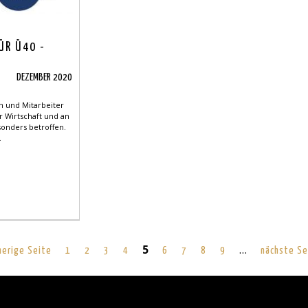
ÜR Ü40 -
DEZEMBER 2020
n und Mitarbeiter
r Wirtschaft und an
sonders betroffen.
.
5
…
herige Seite
1
2
3
4
6
7
8
9
nächste Se