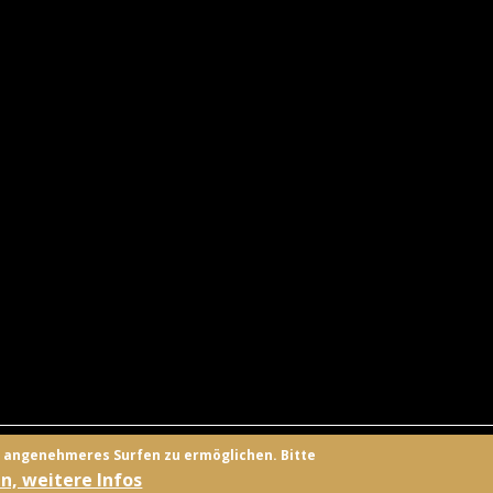
UNGSANBIETER
KONTAKT
FACEBOOK
TWITTER
ANMELD
n angenehmeres Surfen zu ermöglichen. Bitte
n, weitere Infos