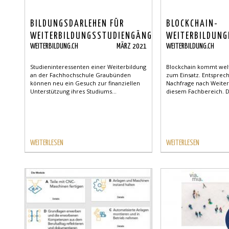
BILDUNGSDARLEHEN FÜR
BLOCKCHAIN-
WEITERBILDUNGSSTUDIENGÄNGE
WEITERBILDUNG
WEITERBILDUNG.CH
MÄRZ 2021
WEITERBILDUNG.CH
QUALITÄT DAN
ZERTIFIKATEN
Studieninteressenten einer Weiterbildung
Blockchain kommt we
an der Fachhochschule Graubünden
zum Einsatz. Entsprech
können neu ein Gesuch zur finanziellen
Nachfrage nach Weiter
Unterstützung ihres Studiums...
diesem Fachbereich. Das
WEITERLESEN
WEITERLESEN