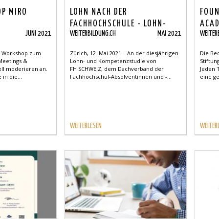
P MIRO
LOHN NACH DER
FOU
FACHHOCHSCHULE - LOHN-
ACAD
JUNI 2021
WEITERBILDUNG.CH
MAI 2021
WEITER
UND KOMPETENZSTUDIE
en Workshop zum
Zürich, 12. Mai 2021 – An der diesjährigen
Die Be
Meetings &
Lohn- und Kompetenzstudie von
Stiftun
ll moderieren an.
FH SCHWEIZ, dem Dachverband der
Jeden T
in die...
Fachhochschul-Absolventinnen und -...
eine ge
WEITERLESEN
WEITER