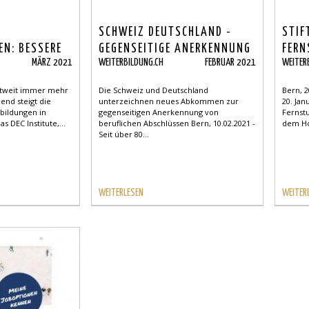
SCHWEIZ DEUTSCHLAND -
STIF
EN: BESSERE
GEGENSEITIGE ANERKENNUNG
FERN
MÄRZ 2021
WEITERBILDUNG.CH
FEBRUAR 2021
WEITER
K
VON BERUFLICHEN
BUND
ABSCHLÜSSEN
BEIT
ltweit immer mehr
Die Schweiz und Deutschland
Bern, 2
BEST
end steigt die
unterzeichnen neues Abkommen zur
20. Jan
bildungen in
gegenseitigen Anerkennung von
Fernst
 DEC Institute,...
beruflichen Abschlüssen Bern, 10.02.2021 -
dem Ho
Seit über 80...
WEITERLESEN
WEITER