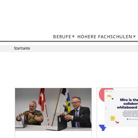
Jump
to
navigation
BERUFE
HÖHERE FACHSCHULEN
Startseite
Sie
sind
Back
to
hier
top
Seiten