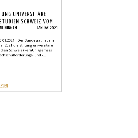
TUNG UNIVERSITÄRE
STUDIEN SCHWEIZ VOM
BILDUNG.CH
JANUAR 2021
 ALS
RAGSBERECHTIGT
0.01.2021 - Der Bundesrat hat am
ÄTIGT
uar 2021 die Stiftung universitäre
udien Schweiz (FernUni) gemäss
chschulförderungs- und -...
LESEN