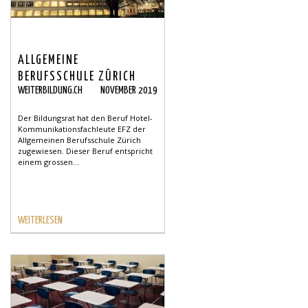
ALLGEMEINE
BERUFSSCHULE ZÜRICH
WEITERBILDUNG.CH
NOVEMBER 2019
BILDET NEU HOTEL-
KOMMUNIKATIONSFACHLEUTE
Der Bildungsrat hat den Beruf Hotel-
AUS
Kommunikationsfachleute EFZ der
Allgemeinen Berufsschule Zürich
zugewiesen. Dieser Beruf entspricht
einem grossen...
WEITERLESEN