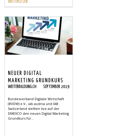
WEITERLESEN
NEUER DIGITAL
MARKETING GRUNDKURS
WEITERBILDUNG.CH
SEPTEMBER 2019
FÜR DACH-RAUM
Bundesverband Digitale Wirtschaft
(BVDW) e.V., iab austria und IAB
Switzerland stellten live auf der
DMEXCO den neuen Digital Marketing
Grundkurs für...