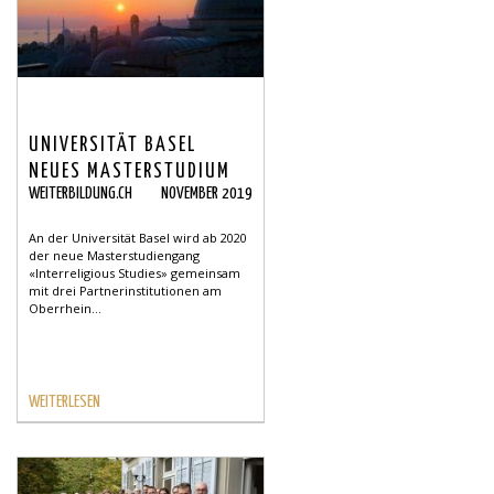
UNIVERSITÄT BASEL
NEUES MASTERSTUDIUM
WEITERBILDUNG.CH
NOVEMBER 2019
«INTERRELIGIOUS
STUDIES»
An der Universität Basel wird ab 2020
der neue Masterstudiengang
«Interreligious Studies» gemeinsam
mit drei Partnerinstitutionen am
Oberrhein...
WEITERLESEN