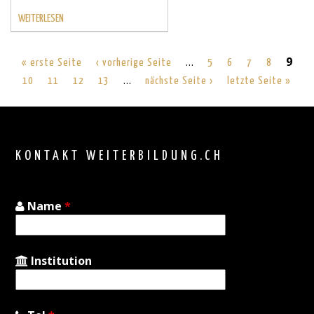
WEITERLESEN
…
9
« erste Seite
‹ vorherige Seite
5
6
7
8
…
10
11
12
13
nächste Seite ›
letzte Seite »
Back
to
top
KONTAKT WEITERBILDUNG.CH
Name
*
Institution