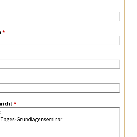
e
*
richt
*