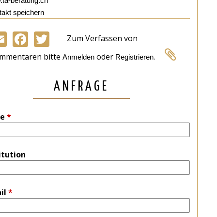
ta-beratung.ch
akt speichern
Zum Verfassen von
Email
Facebook
Twitter
mmentaren bitte
oder
.
Anmelden
Registrieren
ANFRAGE
e
*
itution
il
*