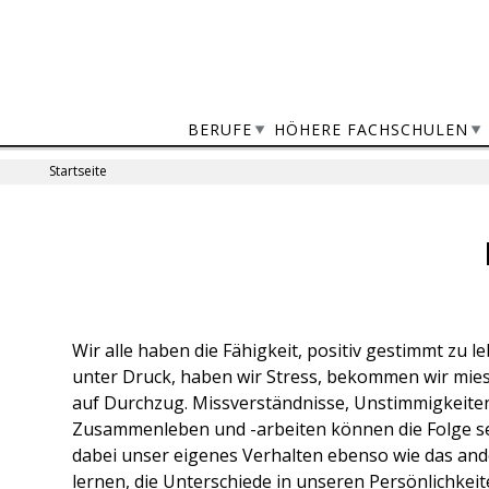
Jump
to
navigation
BERUFE
HÖHERE FACHSCHULEN
Startseite
Sie
sind
Back
to
hier
top
Wir alle haben die Fähigkeit, positiv gestimmt zu l
unter Druck, haben wir Stress, bekommen wir mies
auf Durchzug. Missverständnisse, Unstimmigkeiten
Zusammenleben und -arbeiten können die Folge se
dabei unser eigenes Verhalten ebenso wie das an
lernen, die Unterschiede in unseren Persönlichkei