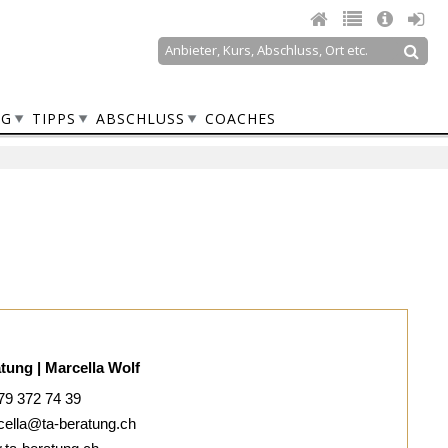
Suche
Suchformular
NG
TIPPS
ABSCHLUSS
COACHES
R
tung | Marcella Wolf
79 372 74 39
ella@ta-beratung.ch