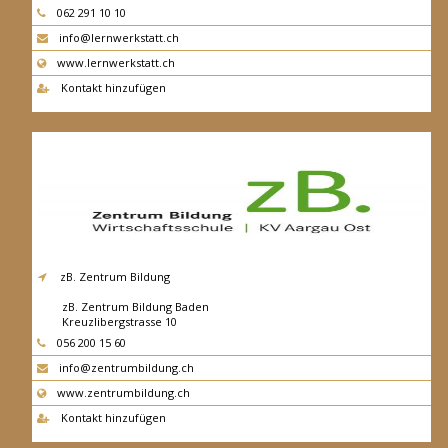
4600
Olten
062 291 10 10
info@lernwerkstatt.ch
www.lernwerkstatt.ch
Kontakt hinzufügen
zB. Zentrum Bildung
zB. Zentrum Bildung Baden
Kreuzlibergstrasse 10
5400
Baden
056 200 15 60
info@zentrumbildung.ch
www.zentrumbildung.ch
Kontakt hinzufügen