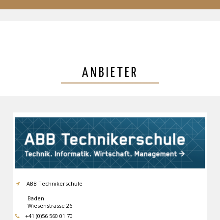
ANBIETER
ABB Technikerschule
Baden
Wiesenstrasse 26
5400
Baden
+41 (0)56 560 01 70