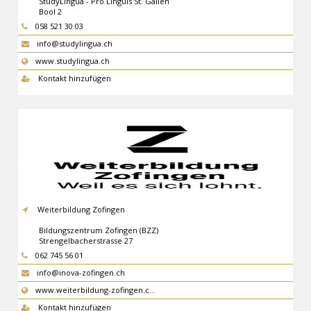
StudyLingua - Pro Linguis St. Gallen
Bool 2
9000
St. Gallen
058 521 30 03
info@studylingua.ch
www.studylingua.ch
Kontakt hinzufügen
Weiterbildung Zofingen
Bildungszentrum Zofingen (BZZ)
Strengelbacherstrasse 27
4800
Zofingen
062 745 56 01
info@inova-zofingen.ch
www.weiterbildung-zofingen.c…
Kontakt hinzufügen