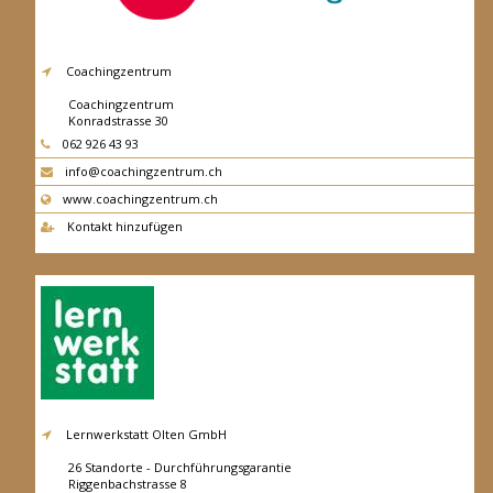
Coachingzentrum
Coachingzentrum
Konradstrasse 30
4600
Olten
062 926 43 93
info@coachingzentrum.ch
www.coachingzentrum.ch
Kontakt hinzufügen
Lernwerkstatt Olten GmbH
26 Standorte - Durchführungsgarantie
Riggenbachstrasse 8