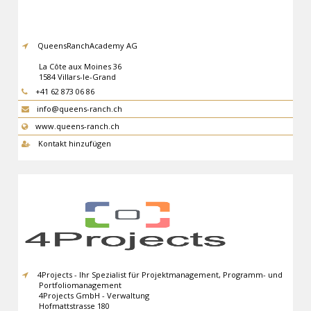
QueensRanchAcademy AG
La Côte aux Moines 36
1584
Villars-le-Grand
+41 62 873 06 86
info@queens-ranch.ch
www.queens-ranch.ch
Kontakt hinzufügen
4Projects - Ihr Spezialist für Projektmanagement, Programm- und
Portfoliomanagement
4Projects GmbH - Verwaltung
Hofmattstrasse 180