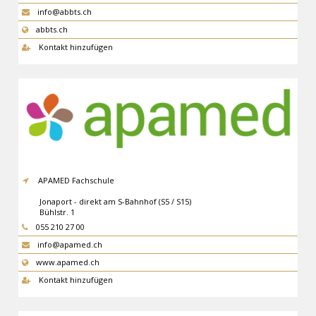
info@abbts.ch
abbts.ch
Kontakt hinzufügen
APAMED Fachschule
Jonaport - direkt am S-Bahnhof (S5 / S15)
Bühlstr. 1
8645
Rapperswil-Jona
055 210 27 00
info@apamed.ch
www.apamed.ch
Kontakt hinzufügen