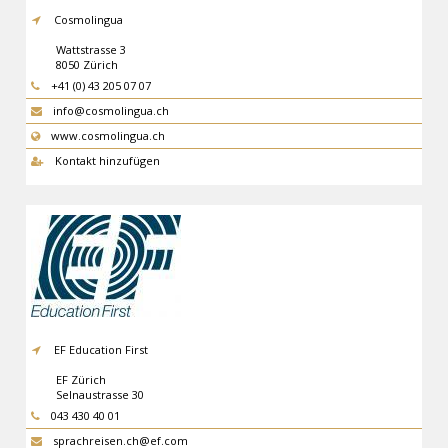
Cosmolingua
Wattstrasse 3
8050
Zürich
+41 (0) 43 205 07 07
info@cosmolingua.ch
www.cosmolingua.ch
Kontakt hinzufügen
EF Education First
EF Zürich
Selnaustrasse 30
8001
Zürich
043 430 40 01
sprachreisen.ch@ef.com