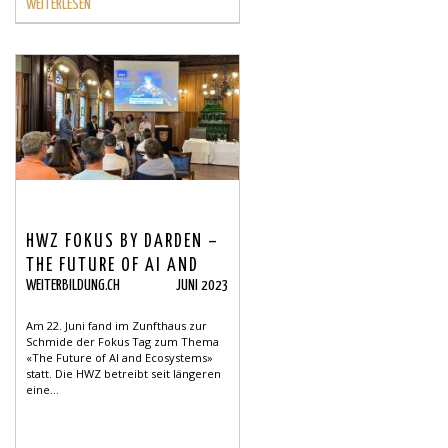
WEITERLESEN
HWZ FOKUS BY DARDEN –
THE FUTURE OF AI AND
WEITERBILDUNG.CH
JUNI 2023
ECOSYSTEMS
Am 22. Juni fand im Zunfthaus zur
Schmide der Fokus Tag zum Thema
«The Future of AI and Ecosystems»
statt. Die HWZ betreibt seit längeren
eine...