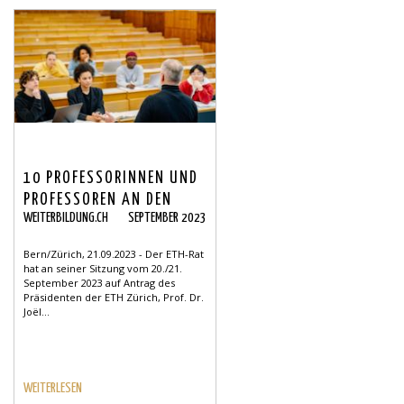
10 PROFESSORINNEN UND
PROFESSOREN AN DEN
WEITERBILDUNG.CH
SEPTEMBER 2023
BEIDEN ETH ERNANNT
Bern/Zürich, 21.09.2023 - Der ETH-Rat
hat an seiner Sitzung vom 20./21.
September 2023 auf Antrag des
Präsidenten der ETH Zürich, Prof. Dr.
Joël...
WEITERLESEN