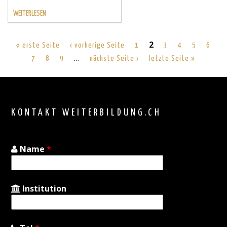
WEITERLESEN
2
« erste Seite
‹ vorherige Seite
1
3
4
5
6
…
7
8
9
nächste Seite ›
letzte Seite »
Back
to
top
KONTAKT WEITERBILDUNG.CH
Name
*
Institution