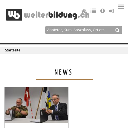
Jump
to
navigation
Suche
Suchformular
Startseite
Sie
sind
Back
NEWS
to
hier
top
Seiten