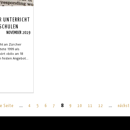
R UNTERRICHT
SCHULEN
NOVEMBER 2019
cht an Zürcher
tete 1999 als
ört «bili» an 18
 festen Angebot...
…
8
…
ge Seite
4
5
6
7
9
10
11
12
nächst