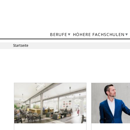
Jump
to
navigation
BERUFE
HÖHERE FACHSCHULEN
Startseite
Sie
sind
Back
to
hier
top
Seiten