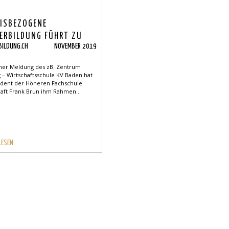
ISBEZOGENE
ERBILDUNG FÜHRT ZU
BILDUNG.CH
NOVEMBER 2019
 NACHHALTIGKEIT
iner Meldung des zB. Zentrum
 – Wirtschaftsschule KV Baden hat
udent der Höheren Fachschule
haft Frank Brun ihm Rahmen...
LESEN