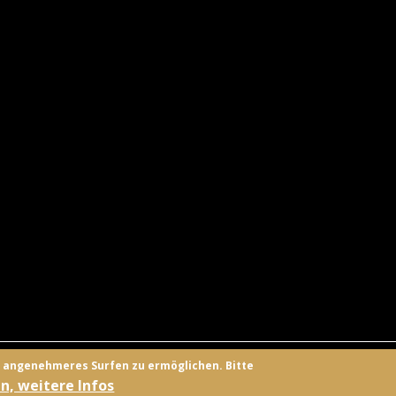
UNGSANBIETER
KONTAKT
FACEBOOK
TWITTER
ANMELD
n angenehmeres Surfen zu ermöglichen. Bitte
n, weitere Infos