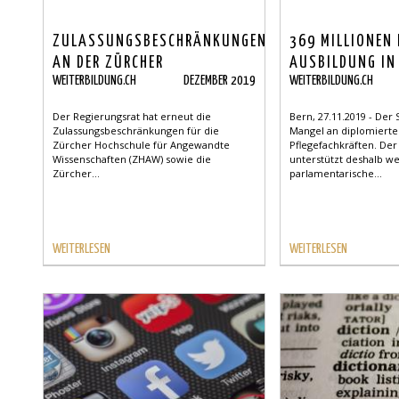
ZULASSUNGSBESCHRÄNKUNGEN
369 MILLIONEN
AN DER ZÜRCHER
AUSBILDUNG IN
WEITERBILDUNG.CH
DEZEMBER 2019
WEITERBILDUNG.CH
FACHHOCHSCHULE
GESUNHEITSBER
Der Regierungsrat hat erneut die
Bern, 27.11.2019 - Der
Zulassungsbeschränkungen für die
Mangel an diplomiert
Zürcher Hochschule für Angewandte
Pflegefachkräften. De
Wissenschaften (ZHAW) sowie die
unterstützt deshalb w
Zürcher...
parlamentarische...
WEITERLESEN
WEITERLESEN