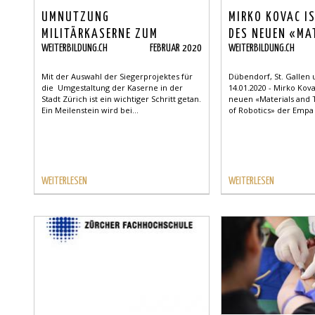
UMNUTZUNG
MIRKO KOVAC I
MILITÄRKASERNE ZUM
DES NEUEN «MA
WEITERBILDUNG.CH
FEBRUAR 2020
WEITERBILDUNG.CH
BILDUNGSZENTRUM FÜR
TECHNOLOGE CE
ERWACHSENE
ROBOTICS» DER
Mit der Auswahl der Siegerprojektes für
Dübendorf, St. Gallen
DES «IMPERIAL 
die Umgestaltung der Kaserne in der
14.01.2020 - Mirko Kova
Stadt Zürich ist ein wichtiger Schritt getan.
neuen «Materials and
LONDON»
Ein Meilenstein wird bei...
of Robotics» der Empa 
WEITERLESEN
WEITERLESEN