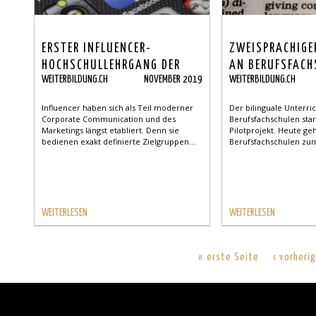
ERSTER INFLUENCER-
ZWEISPRACHIGE
HOCHSCHULLEHRGANG DER
AN BERUFSFACH
WEITERBILDUNG.CH
NOVEMBER 2019
WEITERBILDUNG.CH
SCHWEIZ: CAS INFLUENCER
MANAGEMENT
Influencer haben sich als Teil moderner
Der bilinguale Unterri
Corporate Communication und des
Berufsfachschulen star
Marketings längst etabliert. Denn sie
Pilotprojekt. Heute geh
bedienen exakt definierte Zielgruppen...
Berufsfachschulen zum
WEITERLESEN
WEITERLESEN
« erste Seite
‹ vorheri
Back
to