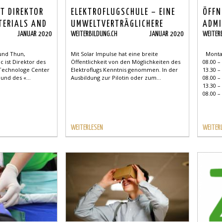
ST DIREKTOR
ELEKTROFLUGSCHULE – EINE
ÖFFN
TERIALS AND
UMWELTVERTRÄGLICHERE
ADMI
JANUAR 2020
WEITERBILDUNG.CH
JANUAR 2020
WEITER
NTER OF
WEITERBILDUNG ZUM PILOTEN
 EMPA UND
 und Thun,
Mit Solar Impulse hat eine breite
Montag
COLLEGE
c ist Direktor des
Öffentlichkeit von den Möglichkeiten des
08.00 –
 Technologe Center
Elektroflugs Kenntnis genommen. In der
13.30 –
und des «...
Ausbildung zur Pilotin oder zum...
08.00 –
13.30 –
08.00 – 
WEITERLESEN
WEITER