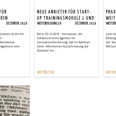
 FÜR
NEUE ANBIETER FÜR START-
PRAX
 DEN
UP TRAININGSMODULE 1 UND
WEIT
DEZEMBER 2019
WEITERBILDUNG.CH
DEZEMBER 2019
WEITER
UFEN
2
MEHR
 Schweiz droht ein
Bern, 02.12.2019 - Innosuisse, die
Laut e
en
Schweizerische Agentur für
Bildung
r Bundesrat
Innovationsförderung, hat im Rahmen
der St
eitgehend eine
einer öffentlichen Ausschreibung die
Wirtsc
Anbieter für...
WEITERLESEN
WEITER