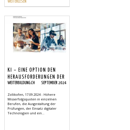
WEITERLESEN
KI – EINE OPTION DEN
HERAUSFORDERUNGEN DER
WEITERBILDUNG.CH
SEPTEMBER 2024
BERUFSLEHRE ZU
BEGEGNEN
Zollikofen, 17.09.2024 - Höhere
Misserfolgsquoten in einzelnen
Berufen, die Ausgestaltung der
Prüfungen, der Einsatz digitaler
Technologien und ein...