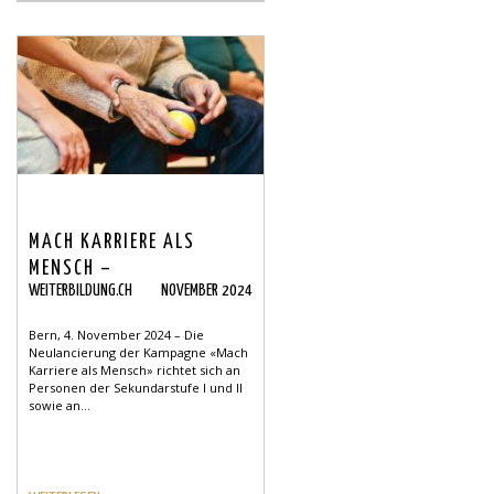
MACH KARRIERE ALS
MENSCH –
WEITERBILDUNG.CH
NOVEMBER 2024
LANGZEITPFLEGE
Bern, 4. November 2024 – Die
Neulancierung der Kampagne «Mach
Karriere als Mensch» richtet sich an
Personen der Sekundarstufe I und II
sowie an...