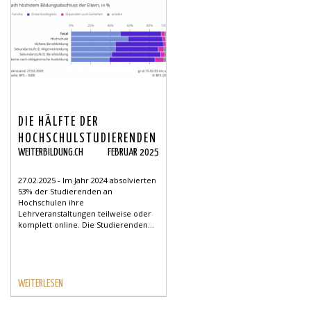
DIE HÄLFTE DER
HOCHSCHULSTUDIERENDEN
WEITERBILDUNG.CH
FEBRUAR 2025
NAHM 2024 ONLINE AM
UNTERRICHT TEIL
27.02.2025 - Im Jahr 2024 absolvierten
53% der Studierenden an
Hochschulen ihre
Lehrveranstaltungen teilweise oder
komplett online. Die Studierenden...
WEITERLESEN