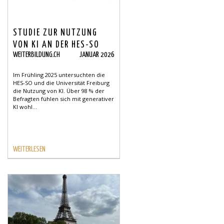
STUDIE ZUR NUTZUNG
VON KI AN DER HES-SO
WEITERBILDUNG.CH
JANUAR 2026
UND DER UNIVERSITÄT
FREIBURG
Im Frühling 2025 untersuchten die
HES-SO und die Universität Freiburg
die Nutzung von KI. Über 98 % der
Befragten fühlen sich mit generativer
KI wohl...
WEITERLESEN