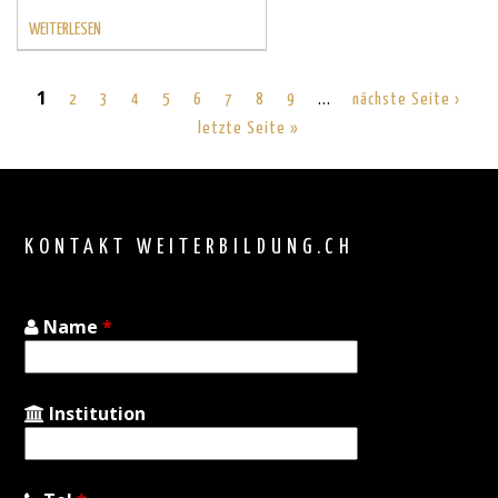
WEITERLESEN
1
…
2
3
4
5
6
7
8
9
nächste Seite ›
letzte Seite »
Back
to
top
KONTAKT WEITERBILDUNG.CH
Name
*
Institution