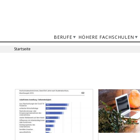
Jump
to
navigation
BERUFE
HÖHERE FACHSCHULEN
Startseite
Sie
sind
Back
to
hier
top
Seiten