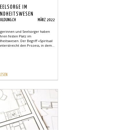
SEELSORGE IM
UNDHEITSWESEN
BILDUNG.CH
MÄRZ 2022
DET EINEN
FSVERBAND
rgerinnen und Seelsorger haben
hren festen Platz im
eitswesen. Der Begriff «Spiritual
nterstreicht den Prozess, in dem...
LESEN