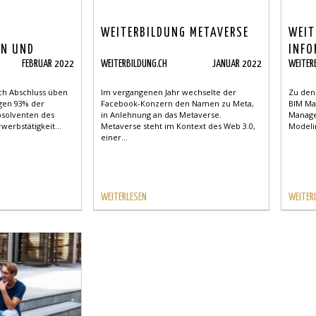
WEITERBILDUNG METAVERSE
WEIT
EN UND
INFO
FEBRUAR 2022
WEITERBILDUNG.CH
JANUAR 2022
WEITER
ES
MANA
S PASST DIE
nach Abschluss üben
Im vergangenen Jahr wechselte der
Zu den
SBILDUNG
gen 93% der
Facebook-Konzern den Namen zu Meta,
BIM Ma
bsolventen des
in Anlehnung an das Metaverse.
Manage
werbstätigkeit...
Metaverse steht im Kontext des Web 3.0,
Modeli
einer...
WEITERLESEN
WEITER