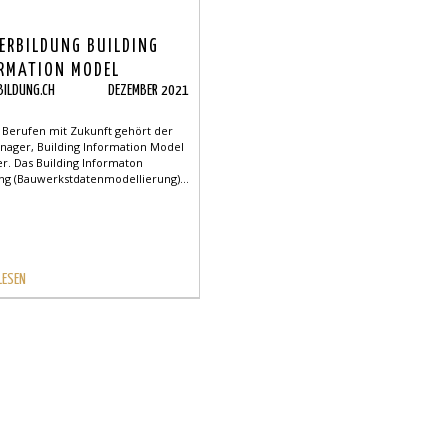
ERBILDUNG BUILDING
RMATION MODEL
BILDUNG.CH
DEZEMBER 2021
GER BIM
 Berufen mit Zukunft gehört der
nager, Building Information Model
r. Das Building Informaton
ng (Bauwerkstdatenmodellierung)...
LESEN