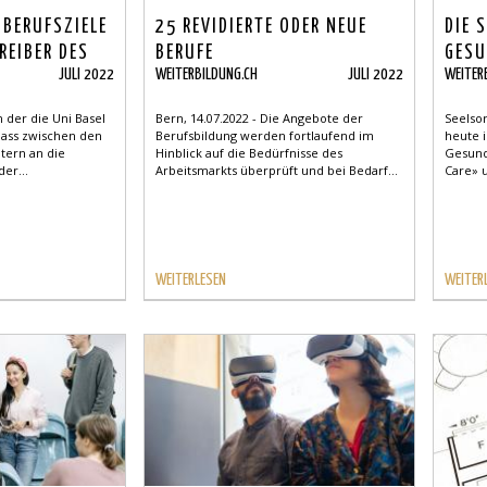
 BERUFSZIELE
25 REVIDIERTE ODER NEUE
DIE 
REIBER DES
BERUFE
GES
JULI 2022
WEITERBILDUNG.CH
JULI 2022
WEITER
GS
GRÜN
BERU
n der die Uni Basel
Bern, 14.07.2022 - Die Angebote der
Seelso
, dass zwischen den
Berufsbildung werden fortlaufend im
heute i
ltern an die
Hinblick auf die Bedürfnisse des
Gesundh
der...
Arbeitsmarkts überprüft und bei Bedarf...
Care» u
WEITERLESEN
WEITER