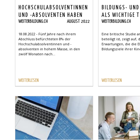
HOCHSCHULABSOLVENTINNEN
BILDUNGS- UND
UND -ABSOLVENTEN HABEN
ALS WICHTIGE T
WEITERBILDUNG.CH
AUGUST 2022
WEITERBILDUNG.CH
ANGST VOR
KARRIEREERFOL
ERWERBSLOSIGKEIT
18.08.2022 - Fünf Jahre nach ihrem
Eine britische Studie a
Abschluss befürchteten 8% der
beteiligt ist, zeigt auf
Hochschulabsolventinnen und -
Erwartungen, die die E
absolventen in hohem Masse, in den
Bildungsziele ihrer Kin
zwölf Monaten nach...
WEITERLESEN
WEITERLESEN