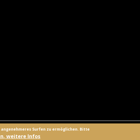
UNGSANBIETER
KONTAKT
FACEBOOK
TWITTER
ANMELD
n angenehmeres Surfen zu ermöglichen. Bitte
n, weitere Infos