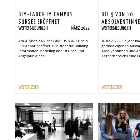
BIM-LABOR IM CAMPUS
BEI 9 VON 10
SURSEE ERÖFFNET
ABSOLVENTINN
WEITERBILDUNG.CH
MÄRZ 2022
WEITERBILDUNG.CH
ABSOLVENTEN D
TERTIÄRBEREICH
Am 4. März 2022 hat CAMPUS SURSEE sein
10.02.2022 - Ein Jahr 
STELLE ZUR AU
BIM-Labor eröffnet. BIM steht für Building
gemäss eigenen Aussa
Information Modeling und ist Dreh und
Absolventinnen und A
Angelpunkt der...
Tertiärbereichs eine Er
WEITERLESEN
WEITERLESEN