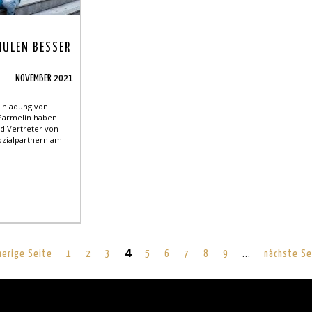
HULEN BESSER
NOVEMBER 2021
Einladung von
Parmelin haben
nd Vertreter von
ozialpartnern am
4
…
herige Seite
1
2
3
5
6
7
8
9
nächste Se